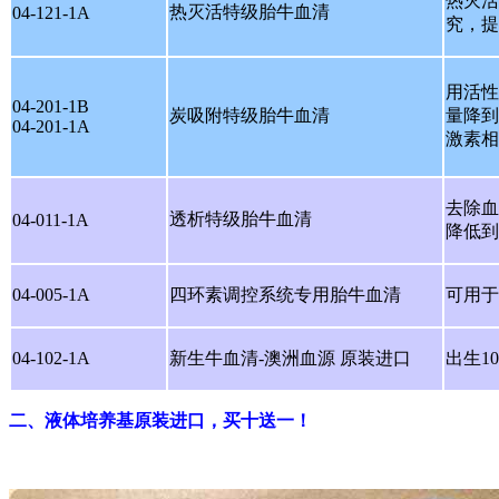
热灭活
热灭活特级胎牛血清
04-121-1A
究，提
用活性
04-201-1B
炭吸附特级胎牛血清
量降到
04-201-1A
激素相
去除血
透析特级胎牛血清
04-011-1A
降低到
04-005-1A
四环素调控系统专用胎牛血清
可用于
04-102-1A
新生牛血清-澳洲血源 原装进口
出生1
二、液体培养基原装进口，买十送一！