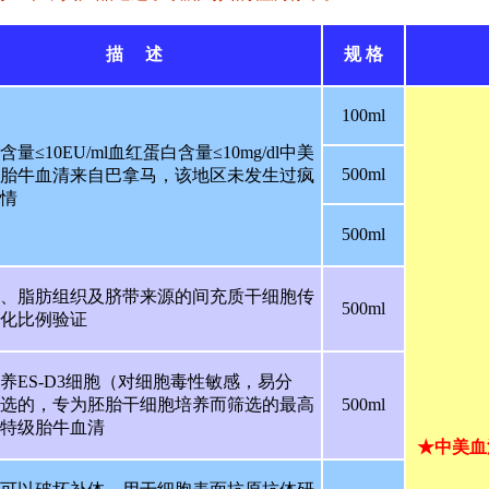
描 述
规 格
100ml
量≤10EU/ml血红蛋白含量≤10mg/dl中美
500ml
胎牛血清来自巴拿马，该地区未发生过疯
情
500ml
、脂肪组织及脐带来源的间充质干细胞传
500ml
化比例验证
养ES-D3细胞（对细胞毒性敏感，易分
选的，专为胚胎干细胞培养而筛选的最高
500ml
特级胎牛血清
★中美血