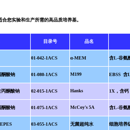
适合您实验和生产所需的高品质培养基。
目录号
品名
01-042-1ACS
α-MEM
含L-谷氨
M199
丙酮酸钠
01-080-1ACS
EBSS 含
Hanks
含丙酮酸钠
02-015-1ACS
1X，含
McCoy's 5A
丙酮酸钠
01-075-1ACS
含L-谷氨
EPES
03-055-1ACS
无菌超纯水
细胞培养