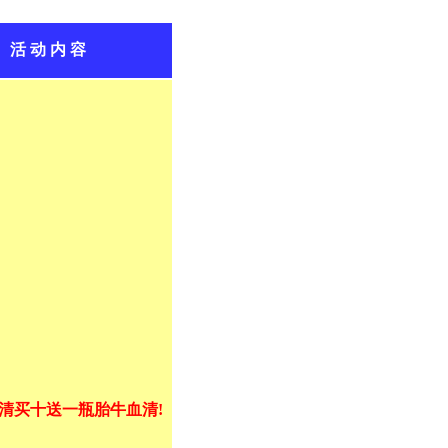
活 动 内 容
清买十送一瓶胎牛血清!