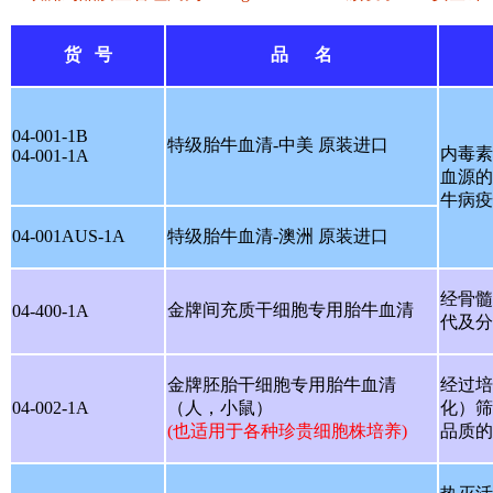
货 号
品 名
04-001-1B
特级胎牛血清-中美 原装进口
内毒素含
04-001-1A
血源的
牛病疫
04-001AUS-1A
特级胎牛血清-澳洲 原装进口
经骨髓
金牌间充质干细胞专用胎牛血清
04-400-1A
代及分
金牌胚胎干细胞专用胎牛血清
经过培
04-002-1A
（人，小鼠）
化）筛
(也适用于各种珍贵细胞株培养)
品质的