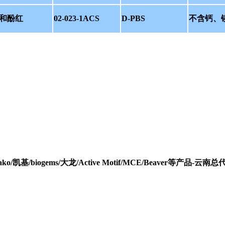
镁和酚红
02-023-1ACS
D-PBS
不含钙、
h/Wako/凯基/biogems/大龙/Active Motif/MCE/Beaver等产品-云南