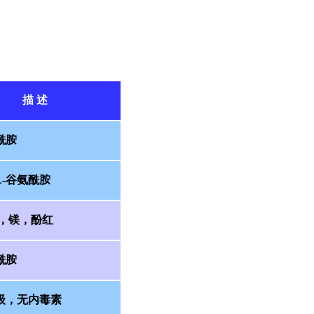
描 述
酰胺
L-谷氨酰胺
钙，镁，酚红
酰胺
级，无内毒素