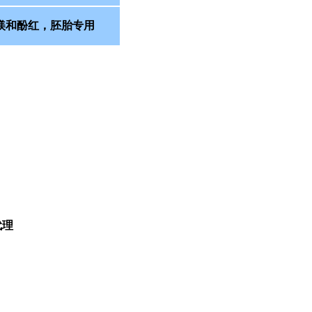
镁和酚红，胚胎专用
总代理